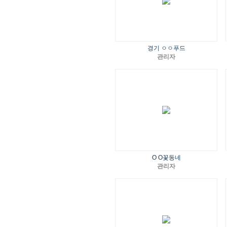
경기 ㅇㅇ푸드
관리자
O O꽃동네
관리자