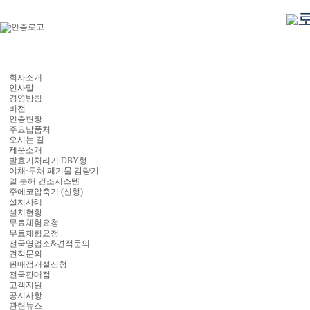
회사소개
인사말
경영방침
비전
인증현황
주요납품처
오시는 길
제품소개
발효기처리기 DBY형
야채·두채 폐기물 감량기
열 분해 건조시스템
주에코압축기 (신형)
설치사례
설치현황
무료체험요청
무료체험요청
전국영업소&견적문의
견적문의
판매점개설신청
전국판매점
고객지원
공지사항
관련뉴스