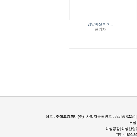
경남마산ㅇㅇ…
관리자
상호 :
주에코컴퍼니(주)
| 사업자등록번호 : 785-86-022
부설
화성공장(화성산업단
TEL :
1800-6