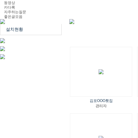
동영상
카다록
자주하는질문
좋은글모음
설치현황
김포OOO횟집
관리자