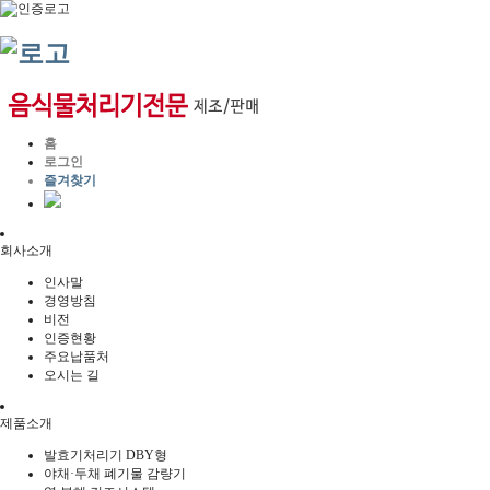
홈
로그인
즐겨찾기
회사소개
인사말
경영방침
비전
인증현황
주요납품처
오시는 길
제품소개
발효기처리기 DBY형
야채·두채 폐기물 감량기