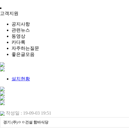
고객지원
공지사항
관련뉴스
동영상
카다록
자주하는질문
좋은글모음
설치현황
작성일 : 19-09-03 19:51
경기 (주)ㅇㅇ건설 함바식당