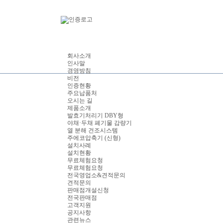
회사소개
인사말
경영방침
비전
인증현황
주요납품처
오시는 길
제품소개
발효기처리기 DBY형
야채·두채 폐기물 감량기
열 분해 건조시스템
주에코압축기 (신형)
설치사례
설치현황
무료체험요청
무료체험요청
전국영업소&견적문의
견적문의
판매점개설신청
전국판매점
고객지원
공지사항
관련뉴스