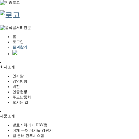
홈
로그인
즐겨찾기
회사소개
인사말
경영방침
비전
인증현황
주요납품처
오시는 길
제품소개
발효기처리기 DBY형
야채·두채 폐기물 감량기
열 분해 건조시스템