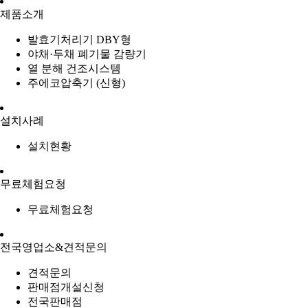
제품소개
발효기처리기 DBY형
야채·두채 폐기물 감량기
열 분해 건조시스템
주에코압축기 (신형)
설치사례
설치현황
무료체험요청
무료체험요청
전국영업소&견적문의
견적문의
판매점개설신청
전국판매점