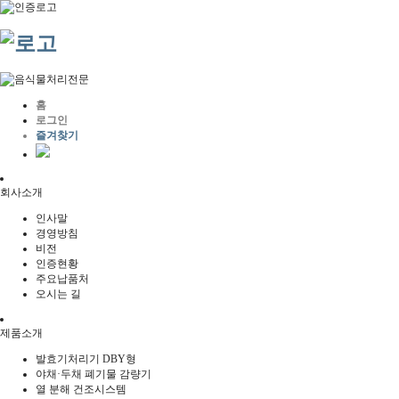
홈
로그인
즐겨찾기
회사소개
인사말
경영방침
비전
인증현황
주요납품처
오시는 길
제품소개
발효기처리기 DBY형
야채·두채 폐기물 감량기
열 분해 건조시스템