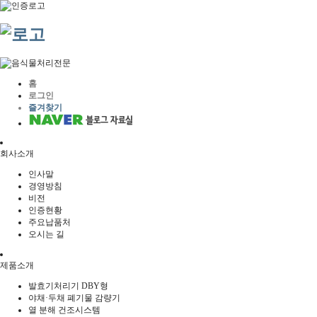
홈
로그인
즐겨찾기
회사소개
인사말
경영방침
비전
인증현황
주요납품처
오시는 길
제품소개
발효기처리기 DBY형
야채·두채 폐기물 감량기
열 분해 건조시스템