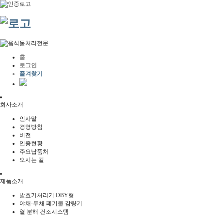
홈
로그인
즐겨찾기
회사소개
인사말
경영방침
비전
인증현황
주요납품처
오시는 길
제품소개
발효기처리기 DBY형
야채·두채 폐기물 감량기
열 분해 건조시스템