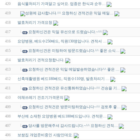
420
음식물처리기 가격알고 싶어요. 업종은 한식과 순두…
419
성원에 감사합니다.^^ 요청하신 견적건은 익일 메일…
418
발효처리기 가격요청
417
요청하신건은 익일 유선으로 드렸습니다.~^^
416
요양병원, 베드수250배드, 직원130명입니다. 견적서 …
415
요청하신건은 미팅하여 방문드렸습니다.^^ 좋은 소식…
414
발효처리기 견적요청합니다.
413
요청하신 견적건은 익일 메일발송하였습니다^^ 좋은 …
412
신축재활병원 베드180베드, 직원수110명, 발효처리기 …
411
요청하신 견적건은 유선통화하였습니다~^^ 건승을 기…
410
야채쓰레기 건조기가격문의
409
요청하신 견적건은 방문미팅하였습니다~^^ 검토후 좋…
408
부산에 소재한 요양병원 베드180베드입니다. 견적문…
407
당사를 방문해주셔 감사드립니다.~^^ 요청하신 견적…
406
보쌈집 개업준비중인 사람인데요.