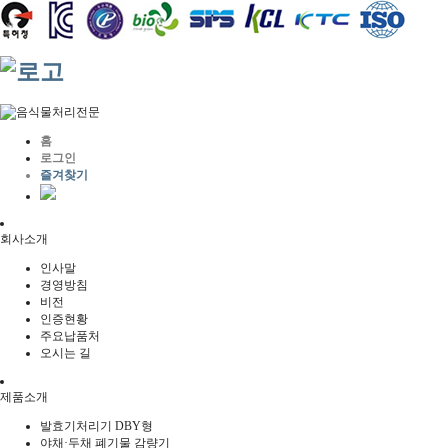
홈
로그인
즐겨찾기
회사소개
인사말
경영방침
비전
인증현황
주요납품처
오시는 길
제품소개
발효기처리기 DBY형
야채·두채 폐기물 감량기